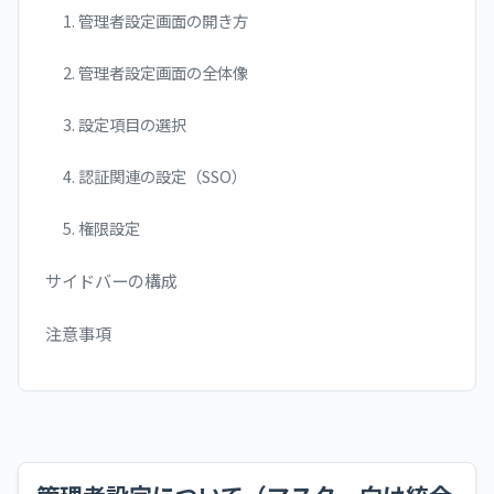
1. 管理者設定画面の開き方
2. 管理者設定画面の全体像
3. 設定項目の選択
4. 認証関連の設定（SSO）
5. 権限設定
サイドバーの構成
注意事項