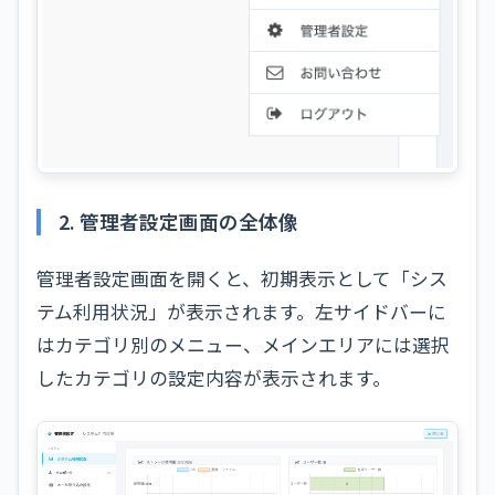
2. 管理者設定画面の全体像
管理者設定画面を開くと、初期表示として「シス
テム利用状況」が表示されます。左サイドバーに
はカテゴリ別のメニュー、メインエリアには選択
したカテゴリの設定内容が表示されます。