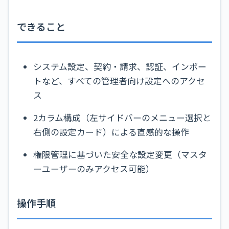
できること
システム設定、契約・請求、認証、インポー
トなど、すべての管理者向け設定へのアクセ
ス
2カラム構成（左サイドバーのメニュー選択と
右側の設定カード）による直感的な操作
権限管理に基づいた安全な設定変更（マスタ
ーユーザーのみアクセス可能）
操作手順