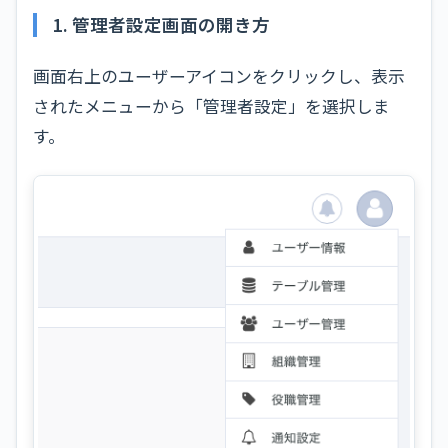
1. 管理者設定画面の開き方
画面右上のユーザーアイコンをクリックし、表示
されたメニューから「管理者設定」を選択しま
す。