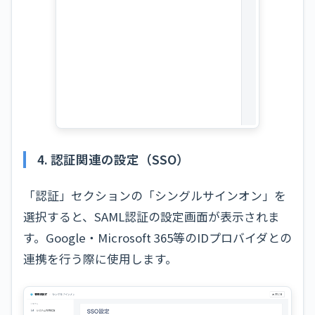
4. 認証関連の設定（SSO）
「認証」セクションの「シングルサインオン」を
選択すると、SAML認証の設定画面が表示されま
す。Google・Microsoft 365等のIDプロバイダとの
連携を行う際に使用します。