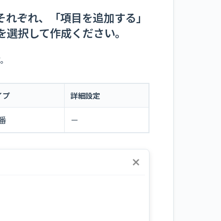
それぞれ、「項目を追加する」
を選択して作成ください。
す。
イプ
詳細設定
番
－