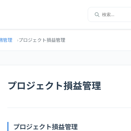
務管理
プロジェクト損益管理
プロジェクト損益管理
プロジェクト損益管理