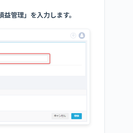
損益管理」を入力します。