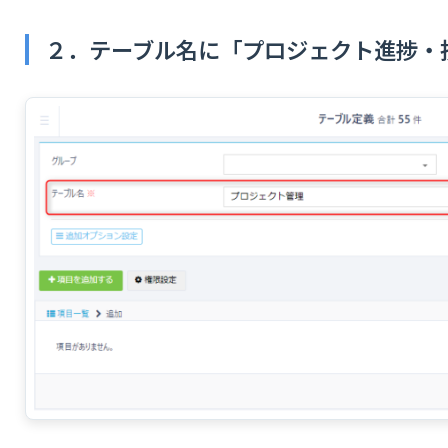
２．テーブル名に「プロジェクト進捗・