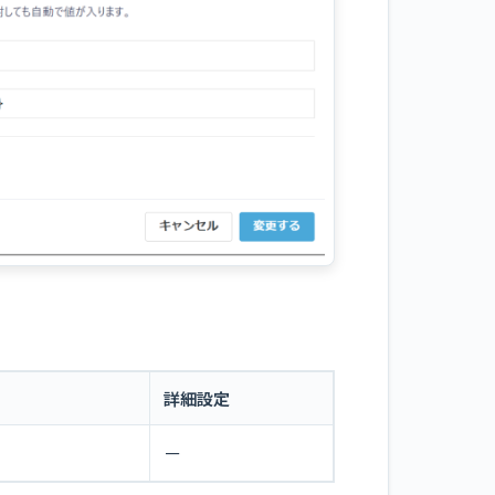
詳細設定
－