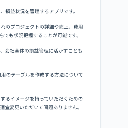
況、損益状況を管理するアプリです。
それぞれのプロジェクトの詳細や売上、費用
らでも状況把握することが可能です。
で、会社全体の損益管理に活かすことも
益管理用のテーブルを作成する方法について
を活用するイメージを持っていただくための
適宜変更いただいて問題ありません。