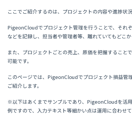
ここでご紹介するのは、プロジェクトの内容や進捗状
PigeonCloudでプロジェクト管理を行うことで、
などを記録し、担当者や管理者等、離れていてもどこか
また、プロジェクトごとの売上、原価を把握すること
可能です。
このページでは、PigeonCloudでプロジェクト損
ご紹介します。
※以下はあくまでサンプルであり、PigeonCloud
例ですので、入力テキスト等細かい点は運用に合わせて